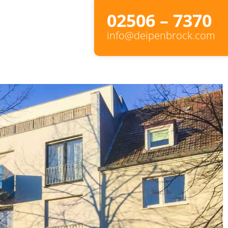
02506 – 7370
info@deipenbrock.com