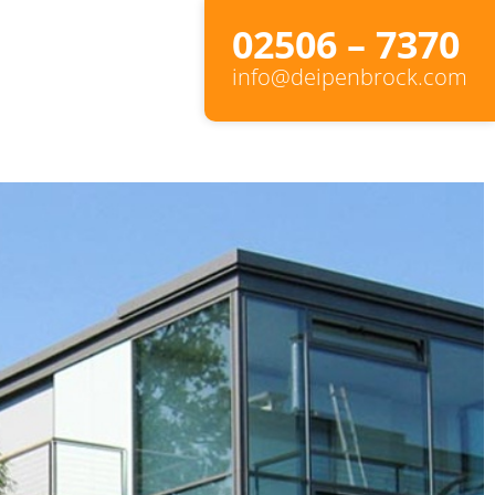
02506 – 7370
info@deipenbrock.com