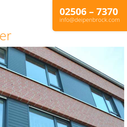
02506 – 7370
info@deipenbrock.com
er