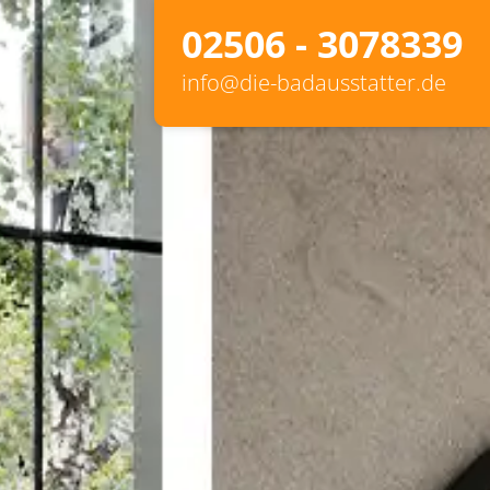
02506 - 3078339
02506 – 7370
info@die-badausstatter.de
info@deipenbrock.com